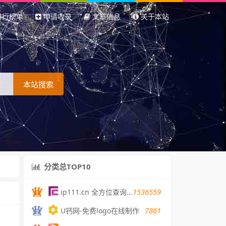
排行榜单
申请收录
文章信息
关于本站
本站搜索
分类总TOP10
1536559
ip111.cn 全方位查询您的IP地址
7861
U钙网-免费logo在线制作