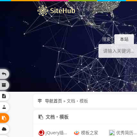
搜索
本站
导航首页
»
文档・模板
文档・模板
jQuery插件库
模板之家
优秀简历模板免费下载