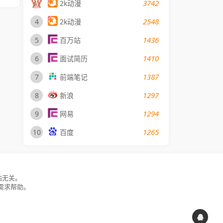
3742
2k动漫
2548
4
2k动漫
1436
5
百万站
1410
6
面试简历
1387
7
前端笔记
1297
8
新浪
1294
9
网易
1265
10
百度
站无关。
需求帮助。