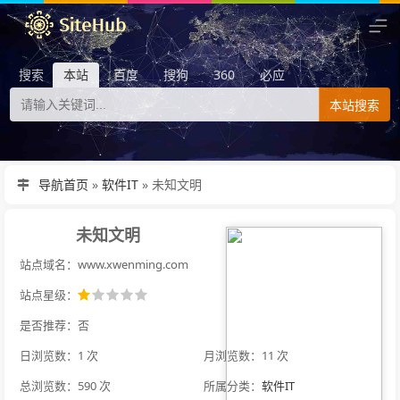
搜索
本站
百度
搜狗
360
必应
本站搜索
导航首页
»
软件IT
»
未知文明
未知文明
站点域名：www.xwenming.com
站点星级：
是否推荐：否
日浏览数：1 次
月浏览数：11 次
总浏览数：590 次
所属分类：
软件IT