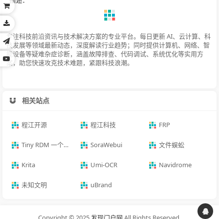
专注科技前沿资讯与技术解决方案的专业平台。每日更新 AI、云计算、科
技发展等领域最新动态，深度解读行业趋势；同时提供计算机、网络、智
能设备等疑难杂症诊断，涵盖故障排查、代码调试、系统优化等实用方
案，助您快速攻克技术难题，紧跟科技浪潮。
相关站点
程江开源
程江科技
FRP
Tiny RDM 一个更现代化的Redis桌面管理客户端
SoraWebui
文件蜈蚣
Krita
Umi-OCR
Navidrome
未知文明
uBrand
Copyright © 2025
发现门户网
All Rights Reserved.