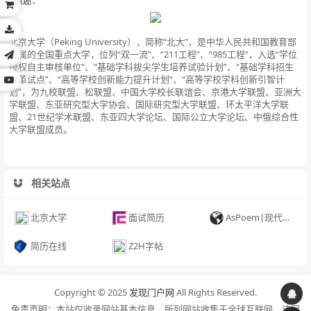
北京大学（Peking University），简称“北大”，是中华人民共和国教育部
直属的全国重点大学，位列“双一流”、“211工程”、“985工程”，入选“学位
授权自主审核单位”、“基础学科拔尖学生培养试验计划”、“基础学科招生
改革试点”、“高等学校创新能力提升计划”、“高等学校学科创新引智计
划”，为九校联盟、松联盟、中国大学校长联谊会、京港大学联盟、亚洲大
学联盟、东亚研究型大学协会、国际研究型大学联盟、环太平洋大学联
盟、21世纪学术联盟、东亚四大学论坛、国际公立大学论坛、中俄综合性
大学联盟成员。
相关站点
北京大学
面试简历
AsPoem|现代化中国诗词学习网站
简历在线
Z2H字帖
Copyright © 2025
发现门户网
All Rights Reserved.
免责声明：本站仅收录网站基本信息，所列网站收集于全球互联网，该网