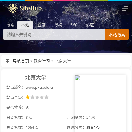
搜索
本站
百度
搜狗
360
必应
本站搜索
导航首页
»
教育学习
»
北京大学
北京大学
站点域名：www.pku.edu.cn
站点星级：
是否推荐：否
日浏览数：8 次
月浏览数：24 次
总浏览数：1064 次
所属分类：
教育学习