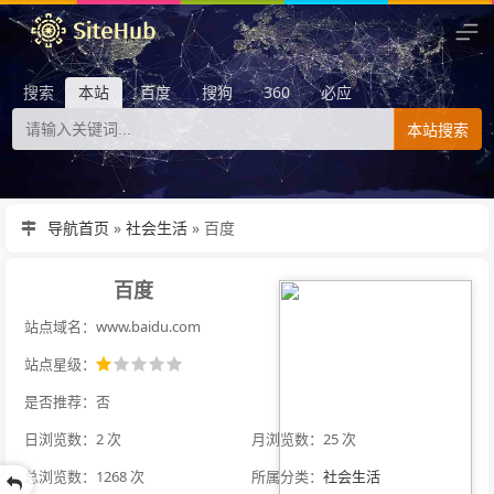
搜索
本站
百度
搜狗
360
必应
本站搜索
导航首页
»
社会生活
»
百度
百度
站点域名：www.baidu.com
站点星级：
是否推荐：否
日浏览数：2 次
月浏览数：25 次
总浏览数：1268 次
所属分类：
社会生活